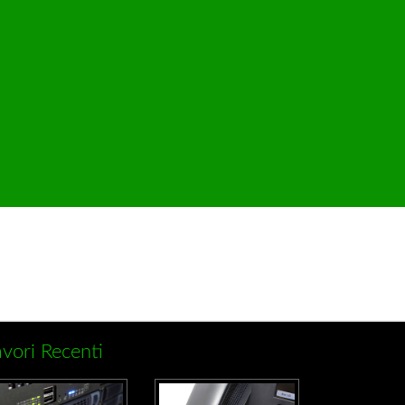
.
vori Recenti