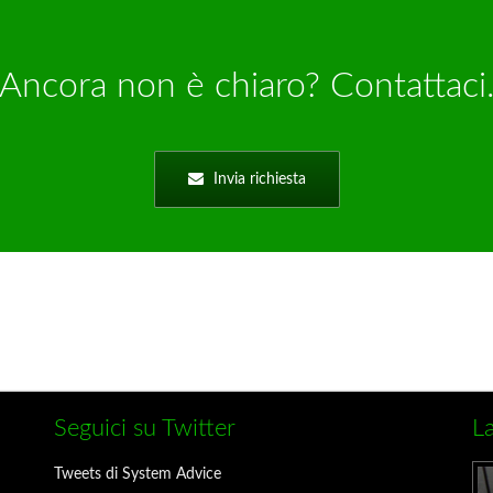
Ancora non è chiaro? Contattaci
Invia richiesta
Seguici su Twitter
La
Tweets di System Advice