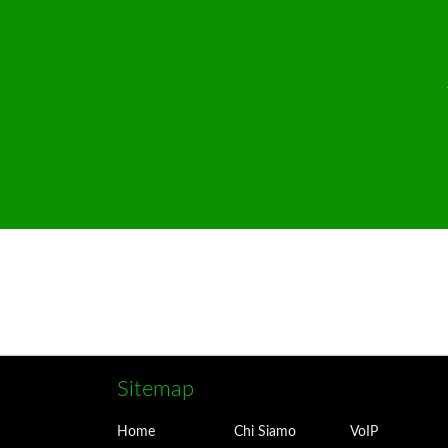
Sitemap
Home
Chi Siamo
VoIP