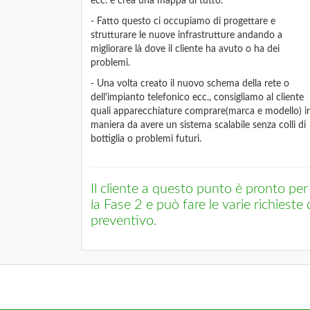
ecc. e crea una mappa di tutto.
- Fatto questo ci occupiamo di progettare e
strutturare le nuove infrastrutture andando a
migliorare là dove il cliente ha avuto o ha dei
problemi.
- Una volta creato il nuovo schema della rete o
dell'impianto telefonico ecc., consigliamo al cliente
quali apparecchiature comprare(marca e modello) i
maniera da avere un sistema scalabile senza colli di
bottiglia o problemi futuri.
Il cliente a questo punto è pronto per
la Fase 2 e può fare le varie richieste 
preventivo.