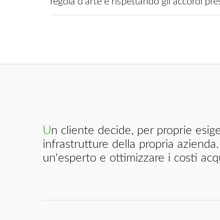
regola d'arte e rispettando gli accordi pres
Un cliente decide, per proprie esigenze, di dover realizzare o rifare ex novo gli impianti tecnologici e le
infrastrutture della propria azien
un'esperto e ottimizzare i costi a